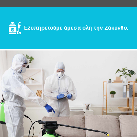
Εξυπηρετούμε άμεσα όλη την Ζάκυνθο.